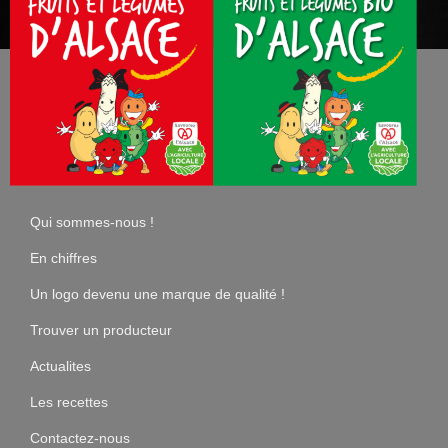
Qui sommes-nous !
En chiffres
Un logo devenu une marque de qualité !
Trouver un producteur
Actualites
Les recettes
Contactez-nous