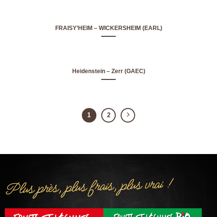
FRAISY’HEIM – WICKERSHEIM (EARL)
Heidenstein – Zerr (GAEC)
1
2
Plus près, plus frais, plus vrai !