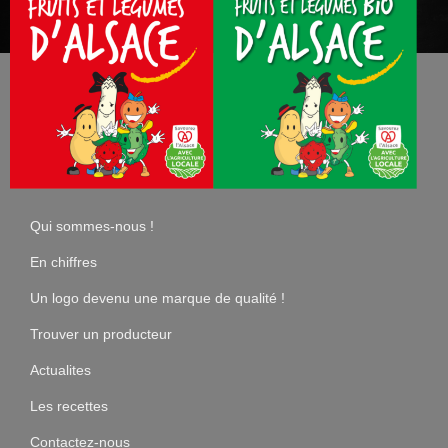
Qui sommes-nous !
En chiffres
Un logo devenu une marque de qualité !
Trouver un producteur
Actualites
Les recettes
Contactez-nous