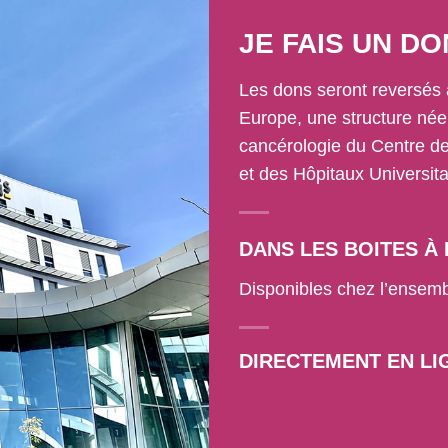
JE FAIS UN DO
Les dons seront reversés 
Europe, une structure né
cancérologie du Centre de
et des Hôpitaux Universit
DANS LES BOITES À
Disponibles chez l’ensemb
DIRECTEMENT EN LI