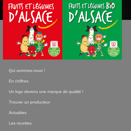
Qui sommes-nous !
En chiffres
Un logo devenu une marque de qualité !
Trouver un producteur
Actualites
Les recettes