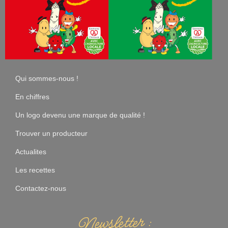
Qui sommes-nous !
En chiffres
Un logo devenu une marque de qualité !
Trouver un producteur
Actualites
Les recettes
Contactez-nous
Newsletter :