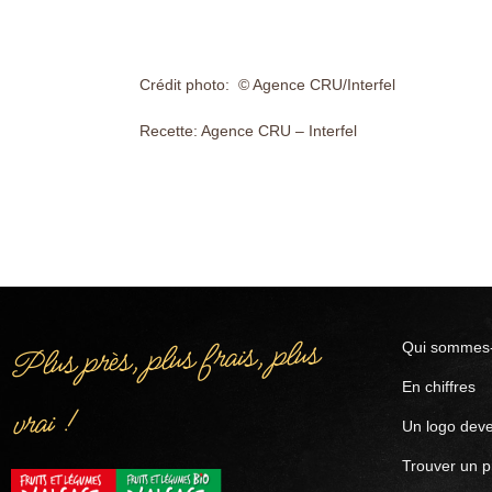
Crédit photo: © Agence CRU/Interfel
Recette: Agence CRU – Interfel
Plus près, plus frais, plus
Qui sommes-
En chiffres
vrai !
Un logo deve
Trouver un p