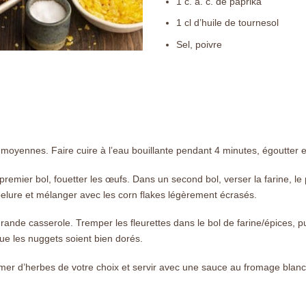
1
c. à. c.
de paprika
1
cl
d’huile de tournesol
Sel, poivre
s moyennes. Faire cuire à l’eau bouillante pendant 4 minutes, égoutter e
remier bol, fouetter les œufs. Dans un second bol, verser la farine, le
pelure et mélanger avec les corn flakes légèrement écrasés.
grande casserole. Tremper les fleurettes dans le bol de farine/épices, pu
que les nuggets soient bien dorés.
semer d’herbes de votre choix et servir avec une sauce au fromage bla