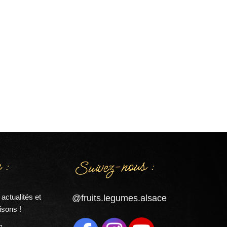
Suivez-nous :
 :
actualités et
@fruits.legumes.alsace
isons !