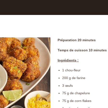
Préparation 20 minutes
Temps de cuisson 10 minutes
Ingrédients :
1
chou-fleur
200
g
de farine
3
œufs
75
g
de chapelure
75
g
de corn flakes