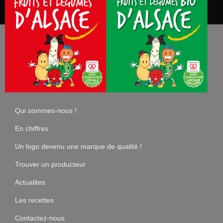
Qui sommes-nous !
En chiffres
Un logo devenu une marque de qualité !
Trouver un producteur
Actualites
Les recettes
Contactez-nous