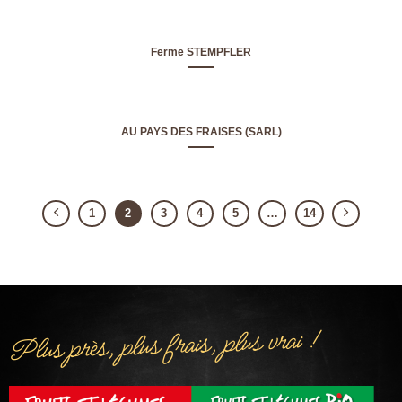
Ferme STEMPFLER
AU PAYS DES FRAISES (SARL)
1
2
3
4
5
…
14
Plus près, plus frais, plus vrai !