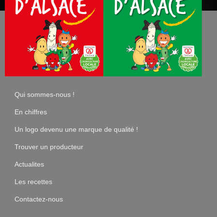
Qui sommes-nous !
En chiffres
Un logo devenu une marque de qualité !
Trouver un producteur
Actualites
Les recettes
Contactez-nous