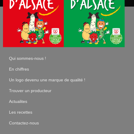
Qui sommes-nous !
En chiffres
Un logo devenu une marque de qualité !
Trouver un producteur
Actualites
Les recettes
Contactez-nous